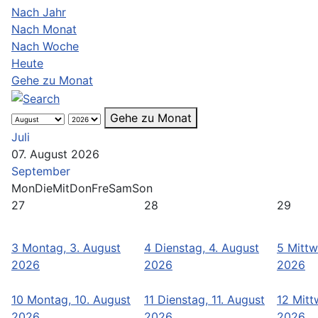
Nach Jahr
Nach Monat
Nach Woche
Heute
Gehe zu Monat
Gehe zu Monat
Juli
07. August 2026
September
Mon
Die
Mit
Don
Fre
Sam
Son
27
28
29
3
Montag, 3. August
4
Dienstag, 4. August
5
Mittw
2026
2026
2026
10
Montag, 10. August
11
Dienstag, 11. August
12
Mitt
2026
2026
2026