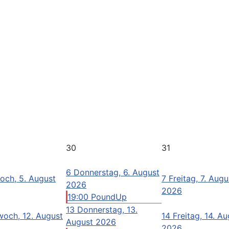
30
31
6
Donnerstag, 6. August
och, 5. August
7
Freitag, 7. Augu
2026
2026
19:00 PoundUp
13
Donnerstag, 13.
woch, 12. August
14
Freitag, 14. A
August 2026
2026